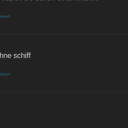
ntwort
hne schiff
ntwort
n