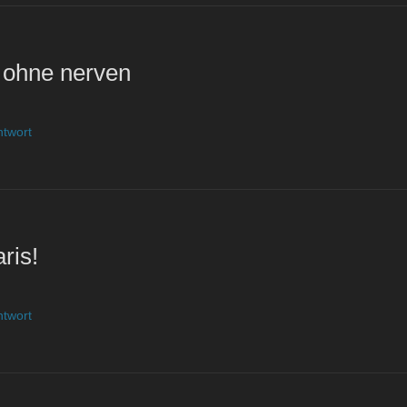
 ohne nerven
ntwort
ris!
ntwort