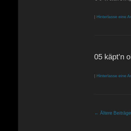
|
Hinterlasse eine A
05 käpt’n o
|
Hinterlasse eine A
Beitragsnavigatio
←
Ältere Beiträge