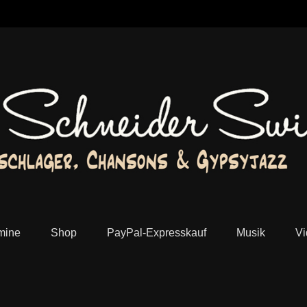
lager, Chansons und Jazz Manouche aus Köln
mine
Shop
PayPal-Expresskauf
Musik
Vi