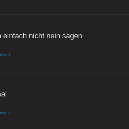
 einfach nicht nein sagen
ntwort
al
ntwort