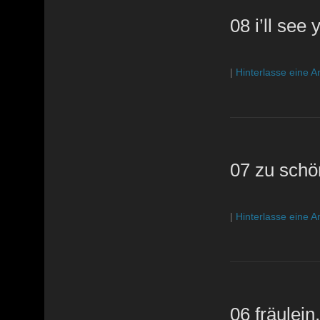
08 i’ll see
|
Hinterlasse eine A
07 zu schö
|
Hinterlasse eine A
06 fräulei