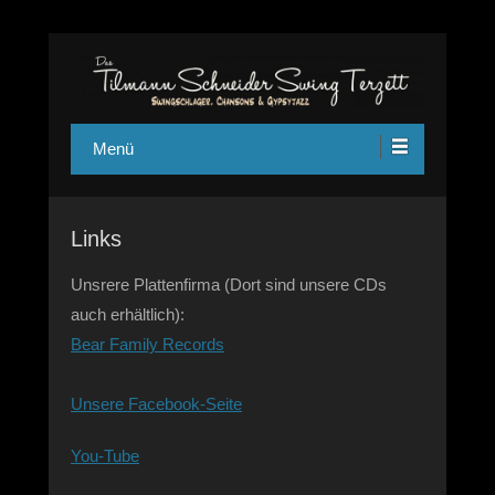
Das Tilmann Schneider Swing Terzett – Swingschlager,
swing-terzett
Chansons und Jazz Manouche aus Köln
Menü
Links
Unsrere Plattenfirma (Dort sind unsere CDs
auch erhältlich):
Bear Family Records
Unsere Facebook-Seite
You-Tube