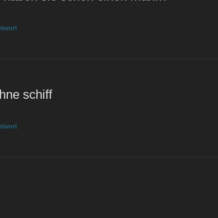
ntwort
hne schiff
ntwort
n