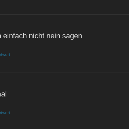
 einfach nicht nein sagen
ntwort
al
ntwort