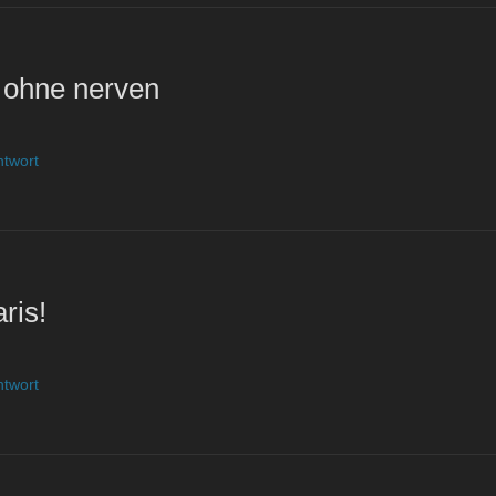
 ohne nerven
ntwort
ris!
ntwort