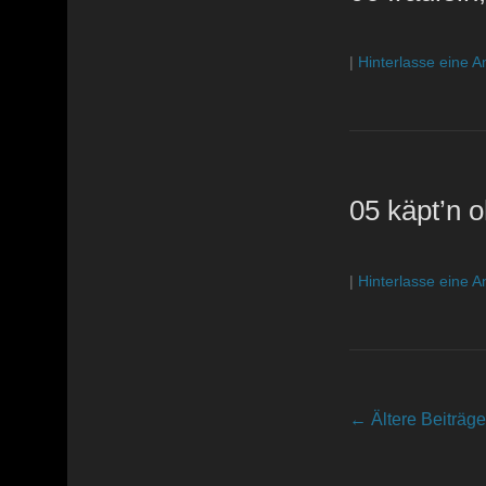
|
Hinterlasse eine A
05 käpt’n o
|
Hinterlasse eine A
Beitragsnavigatio
←
Ältere Beiträge