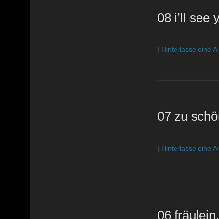
08 i’ll see
|
Hinterlasse eine A
07 zu schö
|
Hinterlasse eine A
06 fräulei