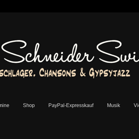
lager, Chansons und Jazz Manouche aus Köln
mine
Shop
PayPal-Expresskauf
Musik
Vi