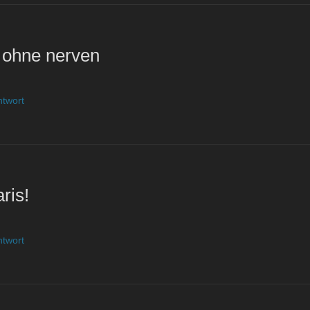
 ohne nerven
ntwort
ris!
ntwort