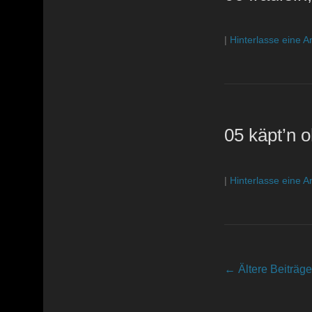
|
Hinterlasse eine A
05 käpt’n o
|
Hinterlasse eine A
Beitragsnavigatio
←
Ältere Beiträge