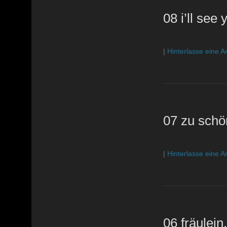
08 i’ll see
|
Hinterlasse eine A
07 zu schö
|
Hinterlasse eine A
06 fräulei