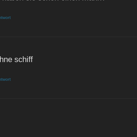
ntwort
hne schiff
ntwort
n