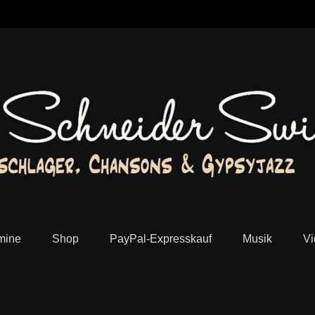
lager, Chansons und Jazz Manouche aus Köln
mine
Shop
PayPal-Expresskauf
Musik
Vi