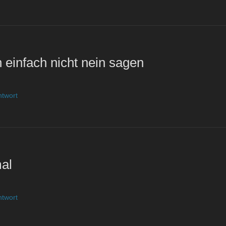
 einfach nicht nein sagen
ntwort
al
ntwort