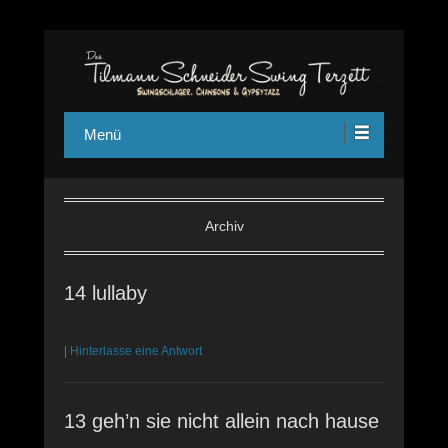
Das Tilmann Schneider Swing Terzett – Swingschlager,
swing-terzett
Chansons und Jazz Manouche aus Köln
Menü
Archiv
14 lullaby
|
Hinterlasse eine Antwort
13 geh’n sie nicht allein nach hause