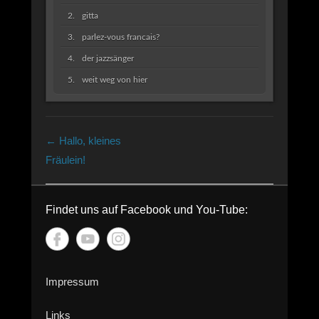
gitta
parlez-vous francais?
der jazzsänger
weit weg von hier
Beitragsnavigation
←
Hallo, kleines
Fräulein!
Findet uns auf Facebook und You-Tube:
Impressum
Links