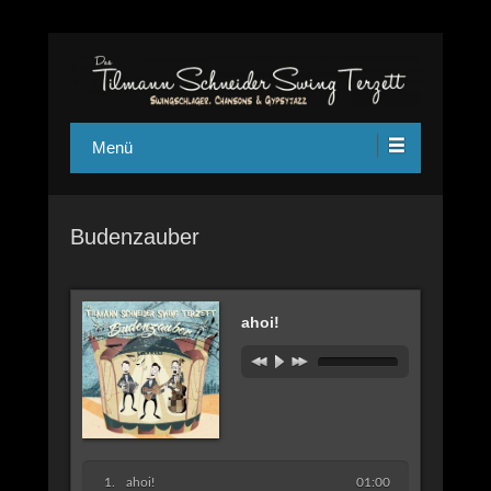
Das Tilmann Schneider Swing Terzett – Swingschlager,
swing-terzett
Chansons und Jazz Manouche aus Köln
Menü
Budenzauber
ahoi!
ahoi!
01:00